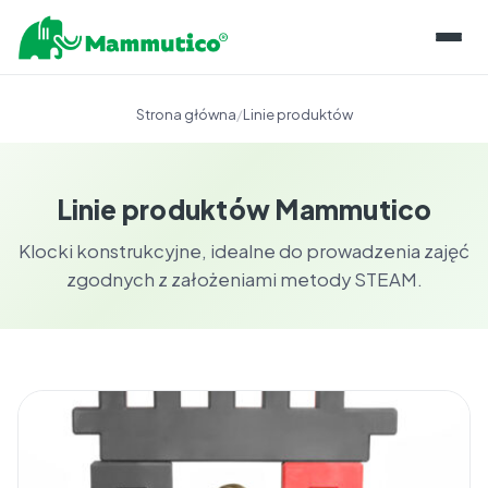
O KLOCKACH
Strona główna
/
Linie produktów
LINIE PRODUKTÓW
REALIZACJE
O PIANCE
Linie produktów Mammutico
INFORMACJE
KONSERWACJA
Klocki konstrukcyjne, idealne do prowadzenia zajęć
BLOG
SKLEP
zgodnych z założeniami metody STEAM.
PRZECHOWYWANIE
BAZA WIEDZY
KONTAKT
GWARANCJE I CERTYFIKATY
DLA EDUKATORÓW
PL
ROZWÓJ KOMPETENCJI
EN
OPINIE EKSPERTÓW
NAPISZ DO NAS