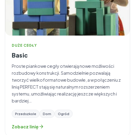
DUŻE CEGŁY
Basic
Proste piankowe cegły otwierają nowe możliwości
rozbudowy konstrukcji. Samodzielnie pozwalają
tworzyć wielkoformatowe budowle, a w połączeniu z
linią PERFECT stają się naturalnym rozszerzeniem
systemu, umożliwiając realizację jeszcze większych i
bardziej…
Przedszkole
Dom
Ogród
Zobacz linię