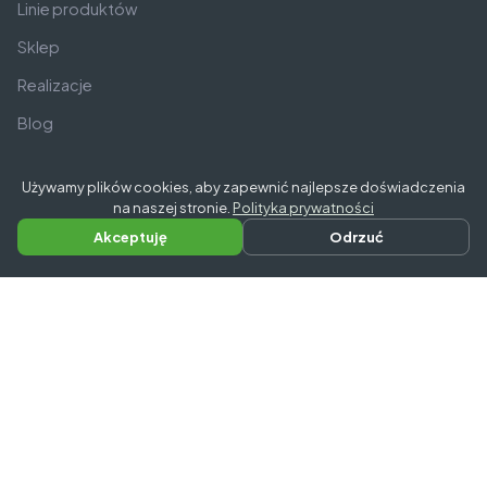
Linie produktów
Sklep
Realizacje
Blog
Używamy plików cookies, aby zapewnić najlepsze doświadczenia
Zakupy
na naszej stronie.
Polityka prywatności
Akceptuję
Odrzuć
Napisz do nas
Zadzwoń
Dostawa i płatności
Regulamin
Polityka prywatności
FAQ
Firma
O nas