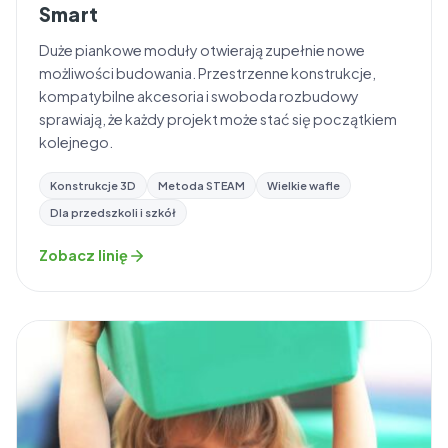
Smart
Duże piankowe moduły otwierają zupełnie nowe
możliwości budowania. Przestrzenne konstrukcje,
kompatybilne akcesoria i swoboda rozbudowy
sprawiają, że każdy projekt może stać się początkiem
kolejnego.
Konstrukcje 3D
Metoda STEAM
Wielkie wafle
Dla przedszkoli i szkół
Zobacz linię