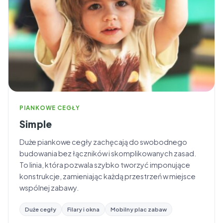
PIANKOWE CEGŁY
Simple
Duże piankowe cegły zachęcają do swobodnego
budowania bez łączników i skomplikowanych zasad.
To linia, która pozwala szybko tworzyć imponujące
konstrukcje, zamieniając każdą przestrzeń w miejsce
wspólnej zabawy.
Duże cegły
Filary i okna
Mobilny plac zabaw