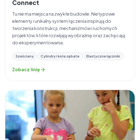
Connect
Tu nie ma miejsca na zwykłe budowle. Nietypowe
elementy i unikalny system łączenia inspirują do
tworzenia konstrukcji, mechanizmów i ruchomych
projektów, które rozwijają wyobraźnię oraz zachęcają
do eksperymentowania.
Sześciany
Cylindry i koła zębate
Elastyczne łączniki
Zobacz linię