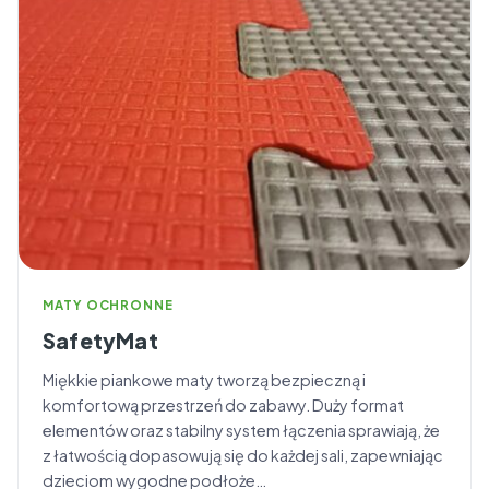
MATY OCHRONNE
SafetyMat
Miękkie piankowe maty tworzą bezpieczną i
komfortową przestrzeń do zabawy. Duży format
elementów oraz stabilny system łączenia sprawiają, że
z łatwością dopasowują się do każdej sali, zapewniając
dzieciom wygodne podłoże…