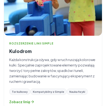
ROZSZERZENIE LINII SIMPLE
Kulodrom
Każda konstrukcja ożywa, gdy w ruch ruszają kolorowe
kulki. Specjalnie zaprojektowane elementy pozwalają
tworzyć tory pełne zakrętów, spadków i tuneli,
zamieniając budowanie w fascynujący eksperyment z
ruchem i grawitacją.
Tor kulkowy
Kompatybilny z Simple
Nauka fizyki
Zobacz linię