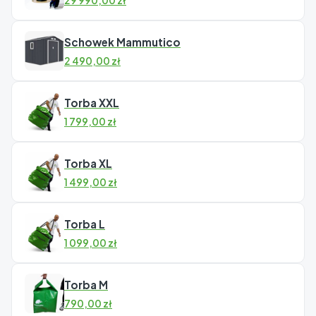
29 990,00
zł
Schowek Mammutico
2 490,00
zł
Torba XXL
1 799,00
zł
Torba XL
1 499,00
zł
Torba L
1 099,00
zł
Torba M
790,00
zł