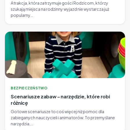
Atrakcja, która zatrzymuje gości Rodzicom, którzy
szukają miejsca na rodzinny wyjazd nie wystarcza już
popularny…
BEZPIECZEŃSTWO
Scenariusze zabaw – narzędzie, które robi
różnicę
Gotowe scenariusze to coś więcej niż pomoc dla
zabieganych nauczycieli i animatorów. To przemyślane
narzędzia,…