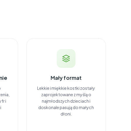
nie
Mały format
ę
Lekkie i miękkie kostki zostały
enia,
zaprojektowane z myślą o
fr i
najmłodszych dzieciach i
i
doskonale pasują do małych
dłoni.