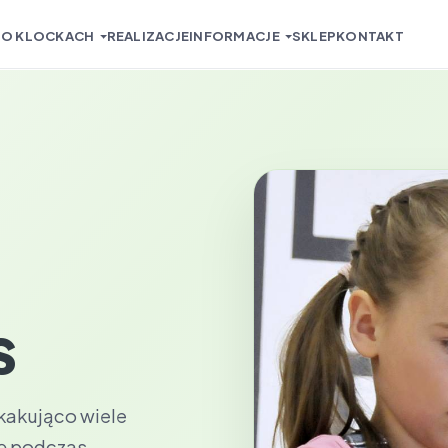
O KLOCKACH
REALIZACJE
INFORMACJE
SKLEP
KONTAKT
s
PL
EN
skakująco wiele
ię podczas