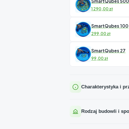
SmartQubes 500
1 290,00
zł
SmartQubes 100
299,00
zł
SmartQubes 27
99,00
zł
Charakterystyka i p
SMARTQUBES to najmniejsze k
zaprojektowane z myślą o pr
Rodzaj budowli i sp
poręcznym rozmiarom dają 
SmartQubes to zestaw, któr