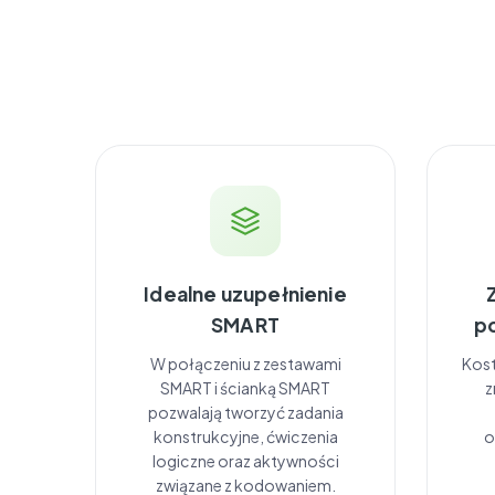
Idealne uzupełnienie
SMART
p
W połączeniu z zestawami
Kost
SMART i ścianką SMART
z
pozwalają tworzyć zadania
konstrukcyjne, ćwiczenia
o
logiczne oraz aktywności
związane z kodowaniem.