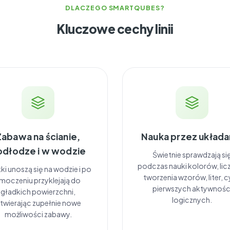
DLACZEGO SMARTQUBES?
Kluczowe cechy linii
Zabawa na ścianie,
Nauka przez układa
odłodze i w wodzie
Świetnie sprawdzają si
podczas nauki kolorów, licz
ki unoszą się na wodzie i po
tworzenia wzorów, liter, cy
moczeniu przyklejają do
pierwszych aktywnośc
gładkich powierzchni,
logicznych.
twierając zupełnie nowe
możliwości zabawy.