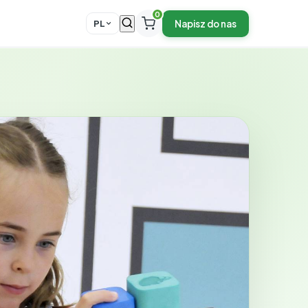
0
Napisz do nas
PL