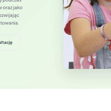
 oraz jako
ozwijając
ntowania.
ltację