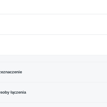
rzeznaczenie
ostki z rodziny Mammutico® – lekkie, miękkie i idealne dla m
zedszkolakach, które lubią budować, burzyć i zaczynać od now
osoby łączenia
dzieciom pełną swobodę działania i zachęcają do samodziel
y zaskakuje prostotą, a jednocześnie pomysłowością. Dzieci