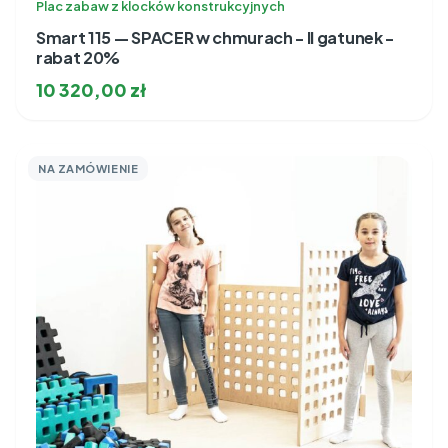
Plac zabaw z klocków konstrukcyjnych
Smart 115 — SPACER w chmurach - II gatunek -
rabat 20%
10 320,00
zł
NA ZAMÓWIENIE