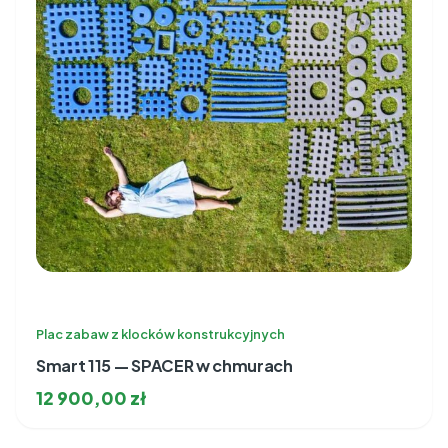
Plac zabaw z klocków konstrukcyjnych
Smart 115 — SPACER w chmurach
12 900,00
zł