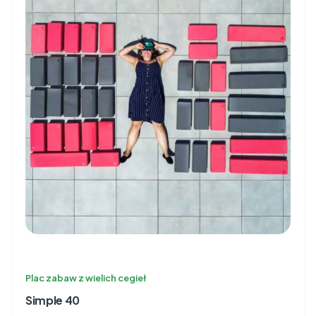
Plac zabaw z wielich cegieł
Simple 40