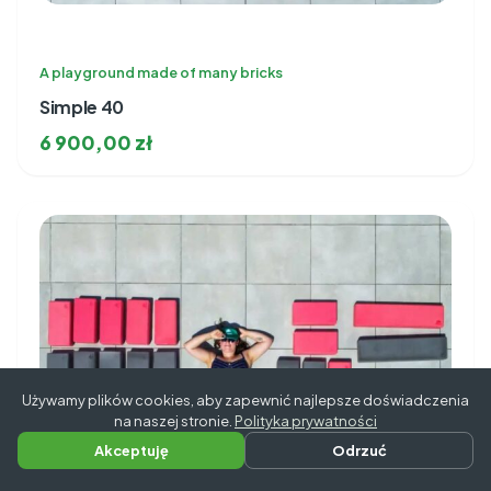
A playground made of many bricks
Simple 40
6 900,00
zł
Używamy plików cookies, aby zapewnić najlepsze doświadczenia
na naszej stronie.
Polityka prywatności
Akceptuję
Odrzuć
Napisz do nas
Zadzwoń