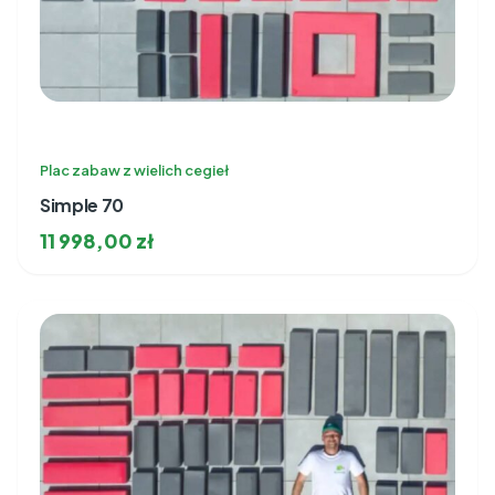
Plac zabaw z wielich cegieł
Simple 70
11 998,00
zł