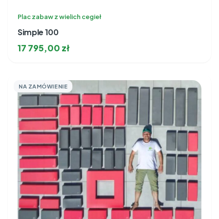
Plac zabaw z wielich cegieł
Simple 100
17 795,00
zł
NA ZAMÓWIENIE