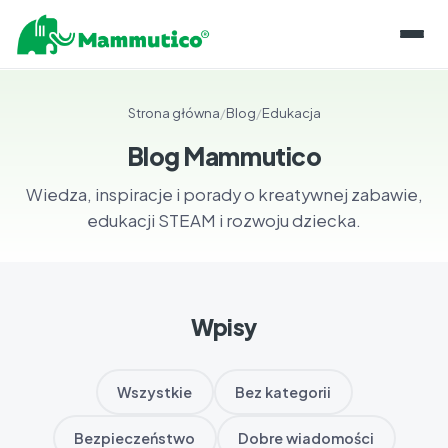
O KLOCKACH
Strona główna
/
Blog
/
Edukacja
LINIE PRODUKTÓW
REALIZACJE
Blog Mammutico
O PIANCE
Wiedza, inspiracje i porady o kreatywnej zabawie,
INFORMACJE
KONSERWACJA
edukacji STEAM i rozwoju dziecka.
BLOG
SKLEP
PRZECHOWYWANIE
BAZA WIEDZY
KONTAKT
GWARANCJE I CERTYFIKATY
DLA EDUKATORÓW
Wpisy
PL
ROZWÓJ KOMPETENCJI
EN
OPINIE EKSPERTÓW
Wszystkie
Bez kategorii
NAPISZ DO NAS
Bezpieczeństwo
Dobre wiadomości