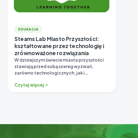
EDUKACJA
Steams Lab Miasto Przyszłości:
kształtowane przez technologię i
zrównoważone rozwiązania
W dzisiejszym świecie miasta przyszłości
stawiają przed sobą szereg wyzwań,
zarówno technologicznych, jak i
ekologicznych. Nowoczesne metropolie
Czytaj więcej
muszą znaleźć odpowiedzi na kwestie…