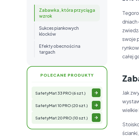
Zabawka, która przyciąga
Tegoroc
wzrok
dniach 
Sukces piankowych
zwiedza
klocków
swoje 
Efekty obecności na
rynkow
targach
całej 
POLECANE PRODUKTY
Zab
Jak zw
SafetyMat 33 PRO (6 szt.)
wystaw
SafetyMat 10 PRO (20 szt.)
wielkie
SafetyMat 20 PRO (10 szt.)
Stoisk
ścianki