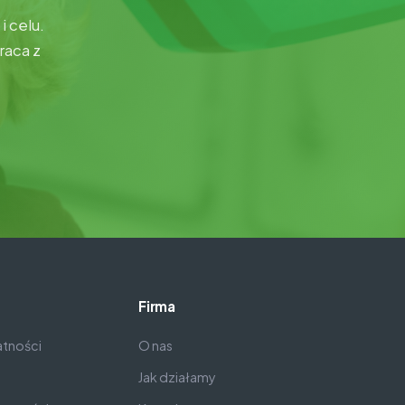
 celu.
raca z
Firma
atności
O nas
Jak działamy