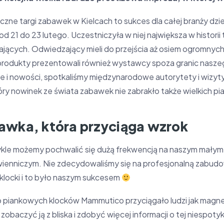
zne targi zabawek w Kielcach to sukces dla całej branży dzie
od 21 do 23 lutego. Uczestniczyła w niej największa w histori
jących. Odwiedzający mieli do przejścia aż osiem ogromnych
produkty prezentowali również wystawcy spoza granic naszeg
e i nowości, spotkaliśmy międzynarodowe autorytety i wizyty
góry nowinek ze świata zabawek nie zabrakło także wielkich
awka, która przyciąga wzrok
ykle możemy pochwalić się dużą frekwencją na naszym małym,
ienniczym. Nie zdecydowaliśmy się na profesjonalną zabudo
 klocki i to było naszym sukcesem
o piankowych klocków Mammutico przyciągało ludzi jak magne
, zobaczyć ją z bliska i zdobyć więcej informacji o tej niesp