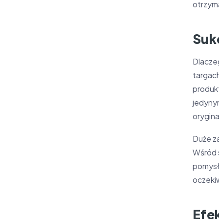
otrzyma
Suk
Dlacze
targac
produkt
jedyny
orygina
Duże za
Wśród s
pomysł
oczeki
Efe