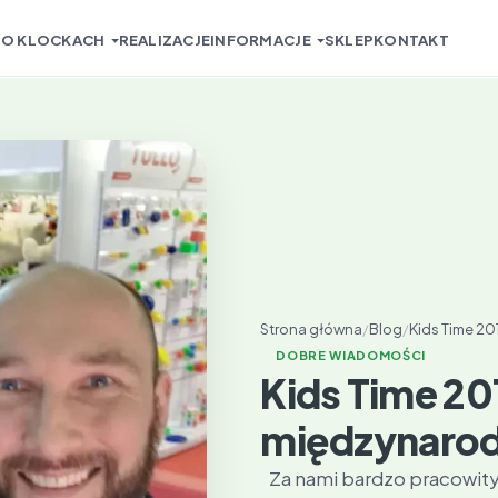
O KLOCKACH
REALIZACJE
INFORMACJE
SKLEP
KONTAKT
Strona główna
/
Blog
/
Kids Time 2
DOBRE WIADOMOŚCI
PL
Kids Time 201
EN
międzynaro
Za nami bardzo pracowity