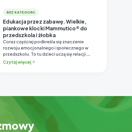
BEZ KATEGORII
Edukacja przez zabawę. Wielkie,
piankowe klocki Mammutico® do
przedszkola i żłobka
Coraz częściej podkreśla się znaczenie
rozwoju emocjonalnego i społecznego w
przedszkolu. To tu dzieci uczą się relacji,
współpracy i rozwijają…
Czytaj więcej
rozmowy