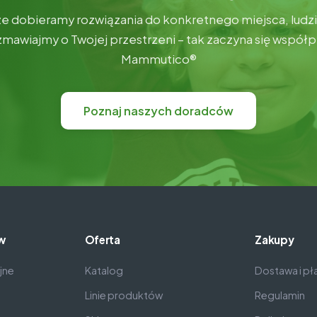
e dobieramy rozwiązania do konkretnego miejsca, ludzi i
mawiajmy o Twojej przestrzeni – tak zaczyna się współp
Mammutico®
Poznaj naszych doradców
w
Oferta
Zakupy
jne
Katalog
Dostawa i pł
Linie produktów
Regulamin