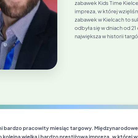
zabawek Kids Time Kielce 
impreza, w której wzięliś
zabawek w Kielcach to suk
odbyła się w dniach od 21 
największa w historii targó
i bardzo pracowity miesiąc targowy. Międzynarodowe 
o kolejna wielka i bardzo prestiżowa impreza, w której 