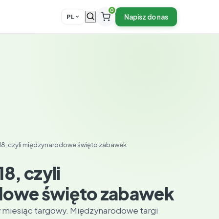
0
Napisz do nas
PL
018, czyli międzynarodowe święto zabawek
8, czyli
dowe święto zabawek
 miesiąc targowy. Międzynarodowe targi