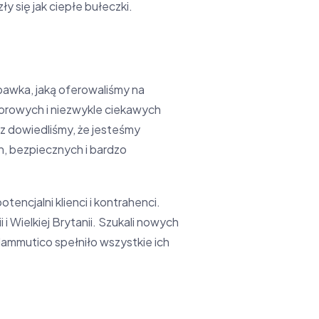
y się jak ciepłe bułeczki.
awka, jaką oferowaliśmy na
lorowych i niezwykle ciekawych
az dowiedliśmy, że jesteśmy
h, bezpiecznych i bardzo
encjalni klienci i kontrahenci.
i Wielkiej Brytanii. Szukali nowych
ammutico spełniło wszystkie ich