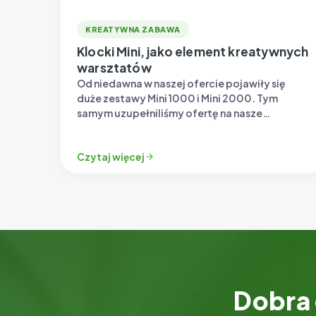
KREATYWNA ZABAWA
Klocki Mini, jako element kreatywnych
warsztatów
Od niedawna w naszej ofercie pojawiły się
duże zestawy Mini 1000 i Mini 2000. Tym
samym uzupełniliśmy ofertę na nasze…
Czytaj więcej
Dobra 