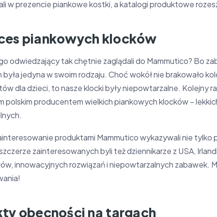
li w prezencie piankowe kostki, a katalogi produktowe rozeszł
ces piankowych klocków
go odwiedzający tak chętnie zaglądali do Mammutico? Bo zab
h była jedyna w swoim rodzaju. Choć wokół nie brakowało ko
ów dla dzieci, to nasze klocki były niepowtarzalne. Kolejny r
m polskim producentem wielkich piankowych klocków – lekkic
lnych.
interesowanie produktami Mammutico wykazywali nie tylko pot
zczerze zainteresowanych byli też dziennikarze z USA, Irlandii 
ów, innowacyjnych rozwiązań i niepowtarzalnych zabawek. M
wania!
kty obecności na targach