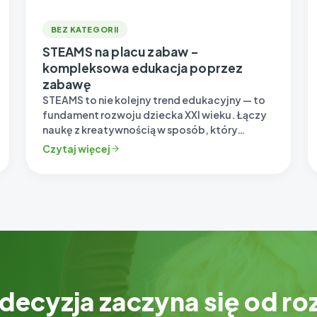
BEZ KATEGORII
STEAMS na placu zabaw –
kompleksowa edukacja poprzez
zabawę
STEAMS to nie kolejny trend edukacyjny — to
fundament rozwoju dziecka XXI wieku. Łączy
naukę z kreatywnością w sposób, który…
Czytaj więcej
decyzja zaczyna się od 