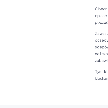
Obecno
opisać 
poczuć 
Zawsze
oczekiw
sklepó
na licz
zabaw 
Tym, kt
klockam