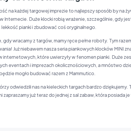
ść na każdej targowej imprezie to najlepszy sposób by na ż
w Internecie. Duże klocki robią wrażenie, szczególnie, gdy j
lekkość pianki i zbudować coś oryginalnego.
, gdy wracamy z targów, mamy ręce pełne roboty. Tym razem
ania! Już niebawem nasza seria piankowych klocków MINI zna
w internetowych, które uwierzyły w fenomen pianki. Duże ze
nych eventach i imprezach okolicznościowych, a mnóstwo dzi
będzie mogło budować razem z Mammutico.
órzy odwiedzili nas na kieleckich targach bardzo dziękujemy. 
i zapraszamy już teraz do jednej z sal zabaw, która posiada je