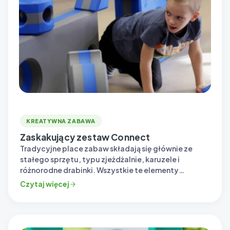
KREATYWNA ZABAWA
Zaskakujący zestaw Connect
Tradycyjne place zabaw składają się głównie ze
stałego sprzętu, typu zjeżdżalnie, karuzele i
różnorodne drabinki. Wszystkie te elementy
koncentrują się…
Czytaj więcej