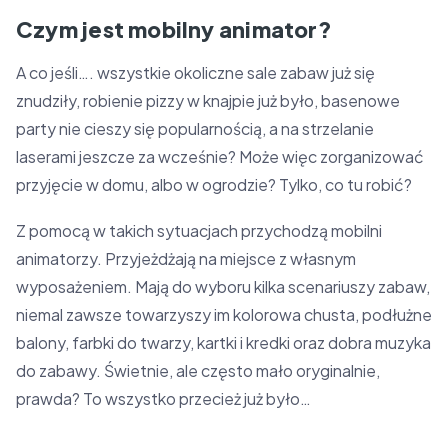
Czym jest mobilny animator?
A co jeśli…. wszystkie okoliczne sale zabaw już się
znudziły, robienie pizzy w knajpie już było, basenowe
party nie cieszy się popularnością, a na strzelanie
laserami jeszcze za wcześnie? Może więc zorganizować
przyjęcie w domu, albo w ogrodzie? Tylko, co tu robić?
Z pomocą w takich sytuacjach przychodzą mobilni
animatorzy. Przyjeżdżają na miejsce z własnym
wyposażeniem. Mają do wyboru kilka scenariuszy zabaw,
niemal zawsze towarzyszy im kolorowa chusta, podłużne
balony, farbki do twarzy, kartki i kredki oraz dobra muzyka
do zabawy. Świetnie, ale często mało oryginalnie,
prawda? To wszystko przecież już było…