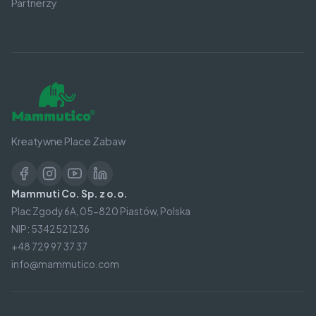
Partnerzy
Kreatywne Place Zabaw
Mammuti Co. Sp. z o.o.
Plac Zgody 6A, 05-820 Piastów, Polska
NIP: 5342521236
+48 729 97 37 37
info@mammutico.com
© 2026 Mammutico®. Wszelkie prawa zastrzeżone.