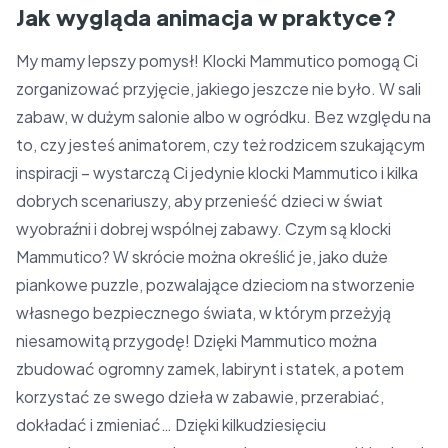
Jak wygląda animacja w praktyce?
My mamy lepszy pomysł! Klocki Mammutico pomogą Ci
zorganizować przyjęcie, jakiego jeszcze nie było. W sali
zabaw, w dużym salonie albo w ogródku. Bez względu na
to, czy jesteś animatorem, czy też rodzicem szukającym
inspiracji – wystarczą Ci jedynie klocki Mammutico i kilka
dobrych scenariuszy, aby przenieść dzieci w świat
wyobraźni i dobrej wspólnej zabawy. Czym są klocki
Mammutico? W skrócie można określić je, jako duże
piankowe puzzle, pozwalające dzieciom na stworzenie
własnego bezpiecznego świata, w którym przeżyją
niesamowitą przygodę! Dzięki Mammutico można
zbudować ogromny zamek, labirynt i statek, a potem
korzystać ze swego dzieła w zabawie, przerabiać,
dokładać i zmieniać… Dzięki kilkudziesięciu