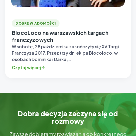
DOBRE WIADOMOŚCI
BlocoLoco na warszawskich targach
franczyzowych
W sobotę, 28 października zakończyły się XV Targi
Franczyza 2017. Przez trzy dni ekipa Blocoloco, w
osobach Dominika i Darka,…
Czytaj więcej
Dobra decyzja zaczyna się od
rozmowy
Zawsze dobieramy rozwiązania do konkretnego