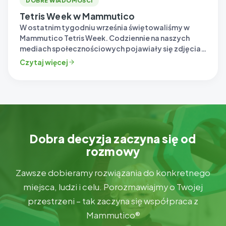
DOBRE WIADOMOŚCI
Tetris Week w Mammutico
W ostatnim tygodniu września świętowaliśmy w
Mammutico Tetris Week. Codziennie na naszych
mediach społecznościowych pojawiały się zdjęcia
zestawów w ujęciu…
Czytaj więcej
Dobra decyzja zaczyna się od
rozmowy
Zawsze dobieramy rozwiązania do konkretnego
miejsca, ludzi i celu. Porozmawiajmy o Twojej
przestrzeni – tak zaczyna się współpraca z
Mammutico®