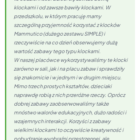
klockami i od zawsze bawiły klockami. W
przedszkolu, w którym pracuję mamy
szczególną przyjemność korzystać z klocków
Mammutico (dużego zestawu SIMPLE) i
rzeczywiście na co dzień obserwujemy dużą
wartość zabawy tego typu klockami.
W naszej placówce wykorzystywaliśmy te klocki
zarówno w sali, jak i na placu zabaw i sprawdziły
się znakomicie i w jednym i w drugim miejscu.
Mimo trzech prostych kształtów, dzieciaki
naprawdę robią z nich przeróżne rzeczy. Oprócz
dobrej zabawy zaobserwowaliśmy także
mnóstwo walorów edukacyjnych, dużo radości i
wzajemnych interakcji. Korzyści z zabawy
wielkimi klockami to oczywiście kreatywność i
pobudzanie wyobraźni przestrzennej, ale