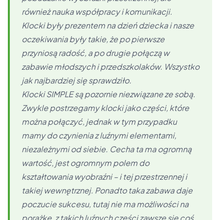
również nauka współpracy i komunikacji.
Klocki były prezentem na dzień dziecka i nasze
oczekiwania były takie, że po pierwsze
przyniosą radość, a po drugie połączą w
zabawie młodszych i przedszkolaków. Wszystko
jak najbardziej się sprawdziło.
Klocki SIMPLE są pozornie niezwiązane ze sobą.
Zwykle postrzegamy klocki jako części, które
można połączyć, jednak w tym przypadku
mamy do czynienia z luźnymi elementami,
niezależnymi od siebie. Cecha ta ma ogromną
wartość, jest ogromnym polem do
kształtowania wyobraźni – i tej przestrzennej i
takiej wewnętrznej. Ponadto taka zabawa daje
poczucie sukcesu, tutaj nie ma możliwości na
porażkę, z takich luźnych części zawsze się coś