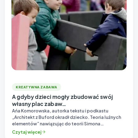
KREATYWNA ZABAWA
A gdyby dzieci mogły zbudować swój
własny plac zabaw…
Ańa Komorowska, autorka tekstu i podkastu
„Architekt z Buford okradł dziecko. Teoria luźnych
elementów” nawiązując do teorii Simona
Nicholsona, podkreśla,…
Czytaj więcej