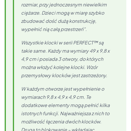
rozmiar, przy jednoczesnym niewielkim
ciężarze. Dzieci mogą w miarę szybko
zbudować dość dużą konstrukcję,
wypełnić nią całą przestrzeń”.
Wszystkie klocki w serii PERFECT™ są
takie same. Każdy ma wymiary 49 x 9,8 x
4,9 cm i posiada 3 otwory, do których
można włożyć kolejne klocki. Wzór
przemysłowy klocków jest zastrzeżony.
W każdym otworze jest wypełnienie o
wymiarach 9,8 x 4,9 x 4,9 cm. Te
dodatkowe elementy mogą pełnić kilka
istotnych funkcji. Najważniejsza z nich to
możliwość łączenia dwóch klocków.
Druga to blokowanie – wkładając