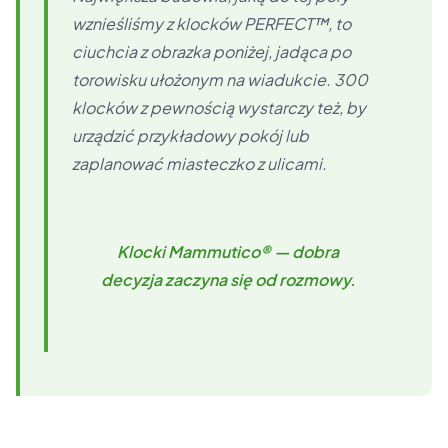
wznieśliśmy z klocków PERFECT™, to
ciuchcia z obrazka poniżej, jadąca po
torowisku ułożonym na wiadukcie. 300
klocków z pewnością wystarczy też, by
urządzić przykładowy pokój lub
zaplanować miasteczko z ulicami.
Klocki Mammutico® — dobra
decyzja zaczyna się od rozmowy.