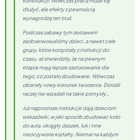
konstrukcji! Wówczas praca może się
dłużyć, ale efekty z pewnością
wynagrodzą ten trud.
Podczas zabawy tym zestawem
zaobserwowaliśmy dzieci, a nawet całe
grupy, które korzystały z instrukcji do
czasu, aż stwierdziły, że na pewnym
etapie mają lepsze zastosowanie dla
tego, co zostało zbudowane. Wówczas
obierały nowy kierunek tworzenia. Dorośli
raczej nie wpadali na takie pomysły…
Już najprostsze instrukcje dają dzieciom
wskazówki, w jaki sposób zbudować koło
do auta, okrągły daszek, łuk i inne
nieoczywiste kształty. Niemal na każdym