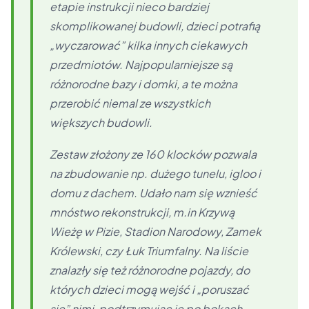
etapie instrukcji nieco bardziej
skomplikowanej budowli, dzieci potrafią
„wyczarować” kilka innych ciekawych
przedmiotów. Najpopularniejsze są
różnorodne bazy i domki, a te można
przerobić niemal ze wszystkich
większych budowli.
Zestaw złożony ze 160 klocków pozwala
na zbudowanie np. dużego tunelu, igloo i
domu z dachem. Udało nam się wznieść
mnóstwo rekonstrukcji, m.in Krzywą
Wieżę w Pizie, Stadion Narodowy, Zamek
Królewski, czy Łuk Triumfalny. Na liście
znalazły się też różnorodne pojazdy, do
których dzieci mogą wejść i „poruszać
się” nimi, podtrzymując je po bokach.