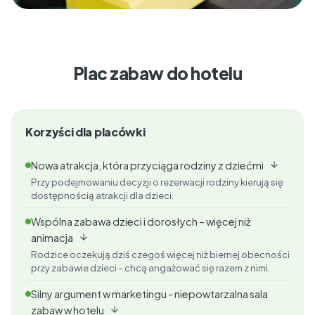
Plac zabaw do hotelu
Korzyści dla placówki
Nowa atrakcja, która przyciąga rodziny z dziećmi
Przy podejmowaniu decyzji o rezerwacji rodziny kierują się
dostępnością atrakcji dla dzieci.
Wspólna zabawa dzieci i dorosłych – więcej niż
animacja
Rodzice oczekują dziś czegoś więcej niż biernej obecności
przy zabawie dzieci – chcą angażować się razem z nimi.
Silny argument w marketingu - niepowtarzalna sala
zabaw w hotelu