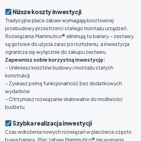
.
Niższe koszty inwestycji
Tradycyjne place zabaw wymagają kosztownej
przebudowy przestrzeni i stałego montażu urządzeń.
Rozwiązania Mammutico® eliminują te bariery – zestawy
są gotowe do użycia zaraz po rozłożeniu, a inwestycja
ogranicza się wyłącznie do zakupu zestawu.
Zapewnisz sobie korzystną inwestycję:
– Unikniesz kosztów budowy i montażu stałych
konstrukcji
– Zyskasz pełną funkcjonalność bez dodatkowych
wydatków
– Otrzymasz rozwiązanie skalowalne do możliwości
budżetu
.
Szybka realizacja inwestycji
Czas wdrożenia nowych rozwiązań w placówce często
bywa barierą. Plac zabaw Mammutico® nie wymaga