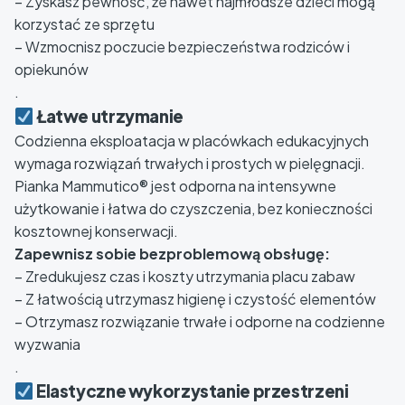
– Zyskasz pewność, że nawet najmłodsze dzieci mogą
korzystać ze sprzętu
– Wzmocnisz poczucie bezpieczeństwa rodziców i
opiekunów
.
Łatwe utrzymanie
Codzienna eksploatacja w placówkach edukacyjnych
wymaga rozwiązań trwałych i prostych w pielęgnacji.
Pianka Mammutico® jest odporna na intensywne
użytkowanie i łatwa do czyszczenia, bez konieczności
kosztownej konserwacji.
Zapewnisz sobie bezproblemową obsługę:
– Zredukujesz czas i koszty utrzymania placu zabaw
– Z łatwością utrzymasz higienę i czystość elementów
– Otrzymasz rozwiązanie trwałe i odporne na codzienne
wyzwania
.
Elastyczne wykorzystanie przestrzeni