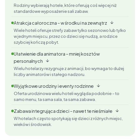
Rodziny wybierają hotele, które oferują coś więcej niż
standardowe wyposażenie sali zabaw.
Atrakcja całoroczna – w środku i na zewnątrz
Wiele hoteli oferuje strefy zabaw tylko sezonowo lub tylko
w jednym miejscu, przez co dzieci się nudzą, a rodzice
szybciej kończą pobyt.
Ułatwienie dla animatora – mniej kosztów
personalnych
Wielu hotelarzy rezygnuje z animacji, bo wymaga to dużej
liczby animatorów i stałego nadzoru.
Wyjątkowe urodziny i eventy rodzinne
Oferta urodzinowa wielu hoteli wygląda podobnie – to
samo menu, ta sama sala, ta sama zabawa.
Zabawa integrująca dzieci – nawet te nieśmiałe
W hotelach często spotykają się dzieci z różnych miejsc,
wieków i środowisk.