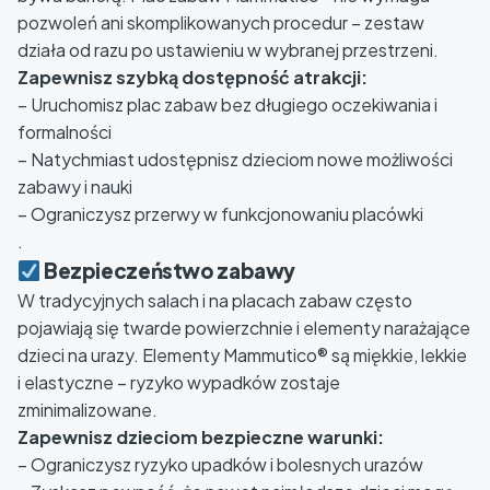
pozwoleń ani skomplikowanych procedur – zestaw
działa od razu po ustawieniu w wybranej przestrzeni.
Zapewnisz szybką dostępność atrakcji:
– Uruchomisz plac zabaw bez długiego oczekiwania i
formalności
– Natychmiast udostępnisz dzieciom nowe możliwości
zabawy i nauki
– Ograniczysz przerwy w funkcjonowaniu placówki
.
Bezpieczeństwo zabawy
W tradycyjnych salach i na placach zabaw często
pojawiają się twarde powierzchnie i elementy narażające
dzieci na urazy. Elementy Mammutico® są miękkie, lekkie
i elastyczne – ryzyko wypadków zostaje
zminimalizowane.
Zapewnisz dzieciom bezpieczne warunki:
– Ograniczysz ryzyko upadków i bolesnych urazów