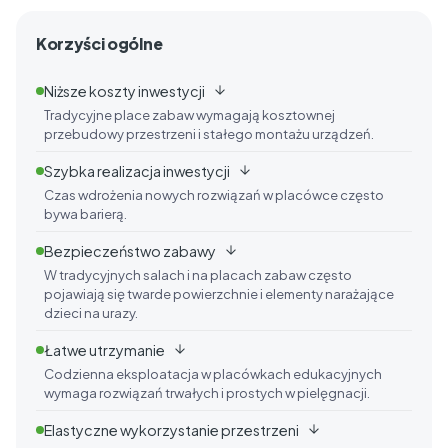
Korzyści ogólne
Niższe koszty inwestycji
Tradycyjne place zabaw wymagają kosztownej
przebudowy przestrzeni i stałego montażu urządzeń.
Szybka realizacja inwestycji
Czas wdrożenia nowych rozwiązań w placówce często
bywa barierą.
Bezpieczeństwo zabawy
W tradycyjnych salach i na placach zabaw często
pojawiają się twarde powierzchnie i elementy narażające
dzieci na urazy.
Łatwe utrzymanie
Codzienna eksploatacja w placówkach edukacyjnych
wymaga rozwiązań trwałych i prostych w pielęgnacji.
Elastyczne wykorzystanie przestrzeni