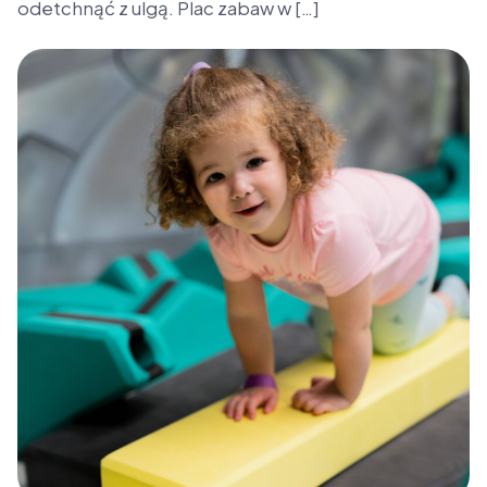
odetchnąć z ulgą. Plac zabaw w […]