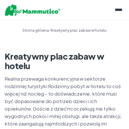
O KLOCKACH
Strona główna
/
Kreatywny plac zabaw w hotelu
LINIE PRODUKTÓW
REALIZACJE
O PIANCE
Kreatywny plac zabaw w
INFORMACJE
hotelu
KONSERWACJA
BLOG
SKLEP
PRZECHOWYWANIE
Realna przewaga konkurencyjna w sektorze
BAZA WIEDZY
KONTAKT
rodzinnej turystyki Rodzinny pobyt w hotelu to coś
GWARANCJE I CERTYFIKATY
DLA EDUKATORÓW
więcej niż nocleg – to doświadczenie, które musi
PL
ROZWÓJ KOMPETENCJI
być dopasowane do potrzeb dzieci i ich
EN
opiekunów. Goście z dziećmi oczekują nie tylko
OPINIE EKSPERTÓW
NAPISZ DO NAS
wygodnych pokoi i miłej obsługi, ale także atrakcji,
które zaangażują najmłodszych i pozwolą im