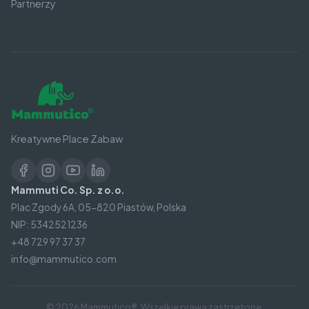
Partnerzy
Kreatywne Place Zabaw
Mammuti Co. Sp. z o.o.
Plac Zgody 6A, 05-820 Piastów, Polska
NIP: 5342521236
+48 729 97 37 37
info@mammutico.com
© 2026 Mammutico®. Wszelkie prawa zastrzeżone.