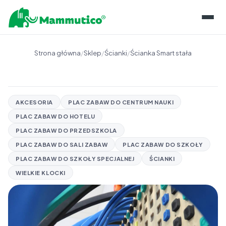
O KLOCKACH
Strona główna
/
Sklep
/
Ścianki
/
Ścianka Smart stała
LINIE PRODUKTÓW
REALIZACJE
O PIANCE
INFORMACJE
AKCESORIA
PLAC ZABAW DO CENTRUM NAUKI
KONSERWACJA
PLAC ZABAW DO HOTELU
BLOG
SKLEP
PRZECHOWYWANIE
PLAC ZABAW DO PRZEDSZKOLA
BAZA WIEDZY
PLAC ZABAW DO SALI ZABAW
PLAC ZABAW DO SZKOŁY
KONTAKT
GWARANCJE I CERTYFIKATY
PLAC ZABAW DO SZKOŁY SPECJALNEJ
ŚCIANKI
DLA EDUKATORÓW
PL
ROZWÓJ KOMPETENCJI
WIELKIE KLOCKI
EN
OPINIE EKSPERTÓW
NAPISZ DO NAS