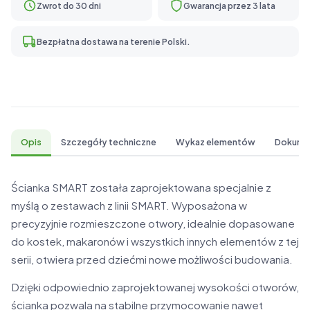
Zwrot do 30 dni
Gwarancja przez 3 lata
Bezpłatna dostawa na terenie Polski.
Opis
Szczegóły techniczne
Wykaz elementów
Dokume
Ścianka SMART została zaprojektowana specjalnie z
myślą o zestawach z linii SMART. Wyposażona w
precyzyjnie rozmieszczone otwory, idealnie dopasowane
do kostek, makaronów i wszystkich innych elementów z tej
serii, otwiera przed dziećmi nowe możliwości budowania.
Dzięki odpowiednio zaprojektowanej wysokości otworów,
ścianka pozwala na stabilne przymocowanie nawet