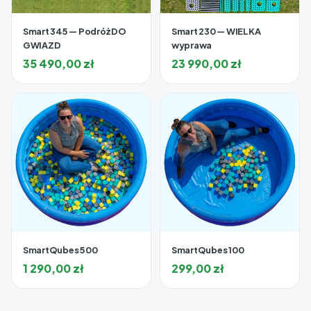
Smart 345 — Podróż DO
Smart 230 — WIELKA
GWIAZD
wyprawa
35 490,00
zł
23 990,00
zł
SmartQubes 500
SmartQubes 100
1 290,00
zł
299,00
zł