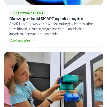
KREATYWNA ZABAWA
Dlaczego klocki SMART są takie mądre
SMART to flagowy zestaw konstrukcyjny Mammutico —
duże klocki, które rozwijają w dziecku architekta,
inżyniera i artystę jednocześnie.
Czytaj dalej