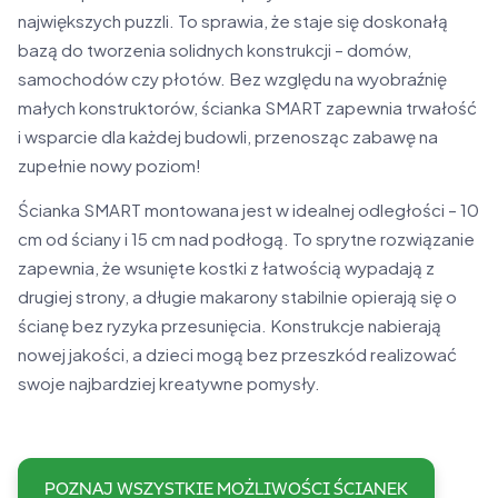
największych puzzli. To sprawia, że staje się doskonałą
bazą do tworzenia solidnych konstrukcji – domów,
samochodów czy płotów. Bez względu na wyobraźnię
małych konstruktorów, ścianka SMART zapewnia trwałość
i wsparcie dla każdej budowli, przenosząc zabawę na
zupełnie nowy poziom!
Ścianka SMART montowana jest w idealnej odległości – 10
cm od ściany i 15 cm nad podłogą. To sprytne rozwiązanie
zapewnia, że wsunięte kostki z łatwością wypadają z
drugiej strony, a długie makarony stabilnie opierają się o
ścianę bez ryzyka przesunięcia. Konstrukcje nabierają
nowej jakości, a dzieci mogą bez przeszkód realizować
swoje najbardziej kreatywne pomysły.
POZNAJ WSZYSTKIE MOŻLIWOŚCI ŚCIANEK