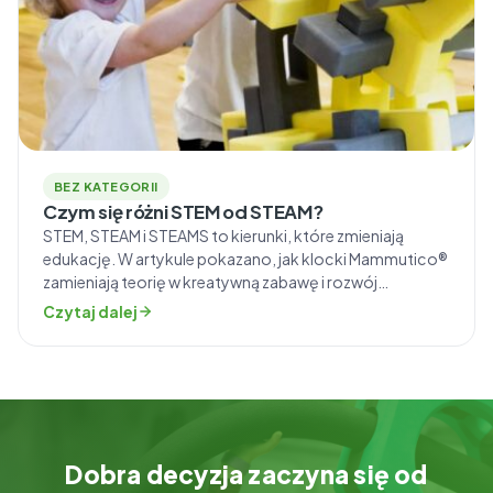
BEZ KATEGORII
Czym się różni STEM od STEAM?
STEM, STEAM i STEAMS to kierunki, które zmieniają
edukację. W artykule pokazano, jak klocki Mammutico®
zamieniają teorię w kreatywną zabawę i rozwój
kluczowych umiejętności. Definicja STEM i STEAM STEM
Czytaj dalej
(Science, Technology, Engineering, Mathematics) i
STEAM (Science, Technology, Engineering, Arts,
Mathematics) to dwa popularne akronimy, które
odnoszą się do obszarów edukacyjnych
skoncentrowanych na naukach ścisłych i […]
Dobra decyzja zaczyna się od