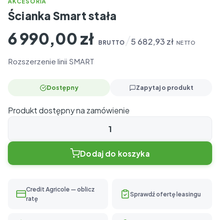
AKCESORIA
Ścianka Smart stała
6 990,00
zł
/
5 682,93
zł
BRUTTO
NETTO
Rozszerzenie linii SMART
Dostępny
Zapytaj o produkt
Produkt dostępny na zamówienie
ilość
Ścianka
Dodaj do koszyka
Smart
stała
Credit Agricole — oblicz
Sprawdź ofertę leasingu
ratę