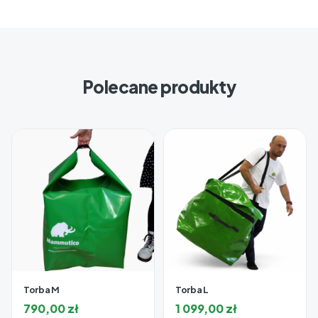
Polecane produkty
Torba M
Torba L
790,00
zł
1 099,00
zł