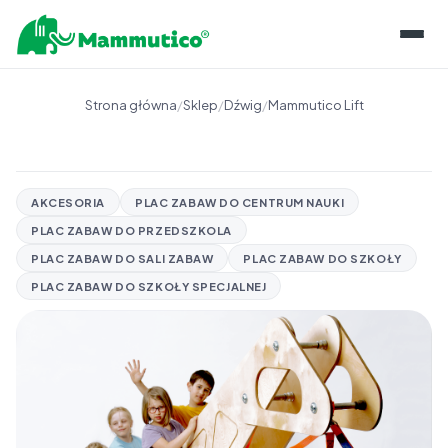
O KLOCKACH
Strona główna
/
Sklep
/
Dźwig
/
Mammutico Lift
LINIE PRODUKTÓW
REALIZACJE
O PIANCE
INFORMACJE
AKCESORIA
PLAC ZABAW DO CENTRUM NAUKI
KONSERWACJA
PLAC ZABAW DO PRZEDSZKOLA
BLOG
SKLEP
PRZECHOWYWANIE
PLAC ZABAW DO SALI ZABAW
PLAC ZABAW DO SZKOŁY
BAZA WIEDZY
PLAC ZABAW DO SZKOŁY SPECJALNEJ
KONTAKT
GWARANCJE I CERTYFIKATY
DLA EDUKATORÓW
PL
ROZWÓJ KOMPETENCJI
EN
OPINIE EKSPERTÓW
NAPISZ DO NAS