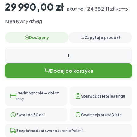
29 990,00
zł
/
24 382,11
zł
BRUTTO
NETTO
Kreatywny dźwig
Dostępny
Zapytaj o produkt
ilość
Mammutico
Dodaj do koszyka
Lift
Credit Agricole — oblicz
Sprawdź ofertę leasingu
ratę
Zwrot do 30 dni
Gwarancja przez 3 lata
Bezpłatna dostawa na terenie Polski.