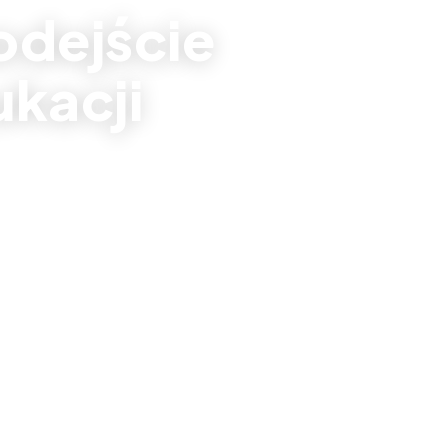
odejście
ukacji
m zabaw
bacz realizacje