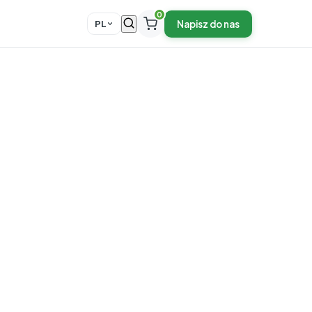
0
Napisz do nas
PL