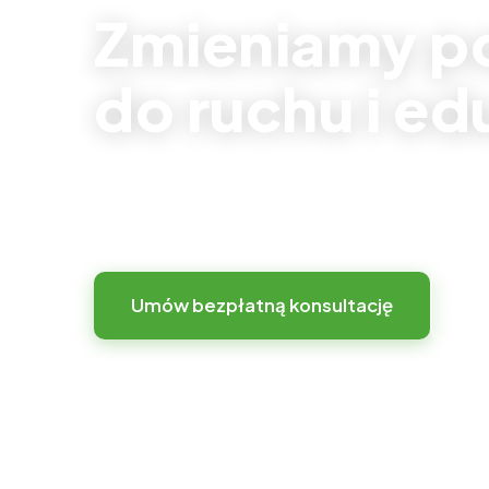
Zmieniamy p
do ruchu i ed
Zamiast sztywnej infrastruktury oferujemy
elastyczną przestrzeń z kreatywnym place
Umów bezpłatną konsultację
Zo