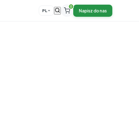
0
Napisz do nas
PL