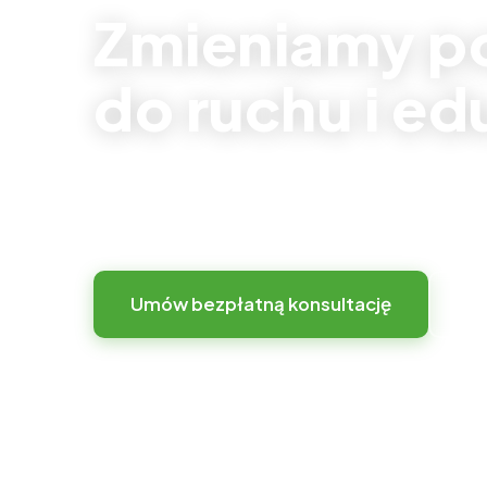
Zmieniamy p
do ruchu i ed
Zamiast sztywnej infrastruktury oferujemy
elastyczną przestrzeń z kreatywnym place
Umów bezpłatną konsultację
Zo