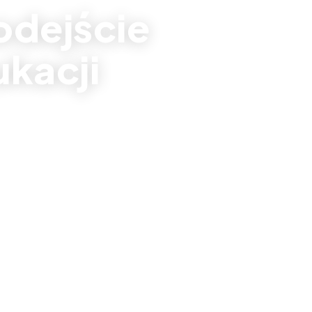
odejście
ukacji
m zabaw
bacz realizacje