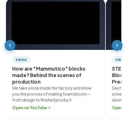
VIDEO
VIDEO
How are "Mammutico" blocks
STEAM
made? Behind the scenes of
Block
production
Presc
We take a look inside the factory and show
See how 
you the process of making foam blocks—
solve p
from design to finished product.
during 
Open on YouTube
Open o