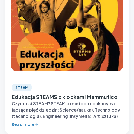
STEAM
Edukacja STEAMS z klockami Mammutico
Czym jest STEAM? STEAM to metoda edukacyjna
łącząca pięć dziedzin: Science (nauka), Technology
(technologia), Engineering (inżynieria), Art (sztuka) i
Mathematics (matematyka). Klocki…
Read more