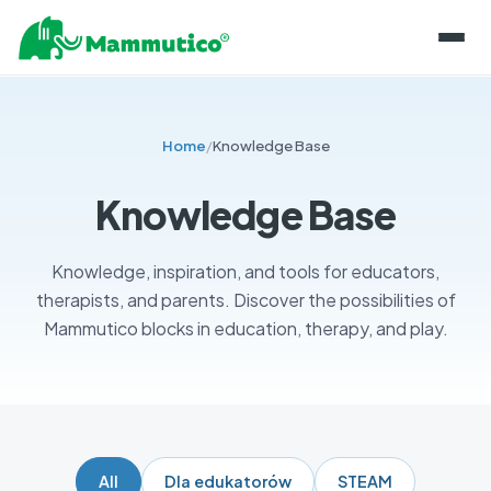
ABOUT THE BLOCKS
Home
/
Knowledge Base
PRODUCT LINES
PROJECTS
MAMMUTICO
Knowledge Base
INFORMATION
MAINTENANCE OF COMPONENTS
BLOG
SHOP
Knowledge, inspiration, and tools for educators,
STORING BLOCKS
therapists, and parents. Discover the possibilities of
KNOWLEDGE BASE
CONTACT
Mammutico blocks in education, therapy, and play.
CERTIFICATIONS AND SECURITY
FOR EDUCATORS
PL
SKILL DEVELOPMENT
EN
EXPERT OPINIONS
CONTACT US
All
Dla edukatorów
STEAM