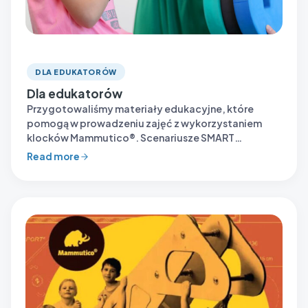
DLA EDUKATORÓW
Dla edukatorów
Przygotowaliśmy materiały edukacyjne, które
pomogą w prowadzeniu zajęć z wykorzystaniem
klocków Mammutico®. Scenariusze SMART
Scenariusze zajęć oparte na wielkich klockach
Read more
konstrukcyjnych z…