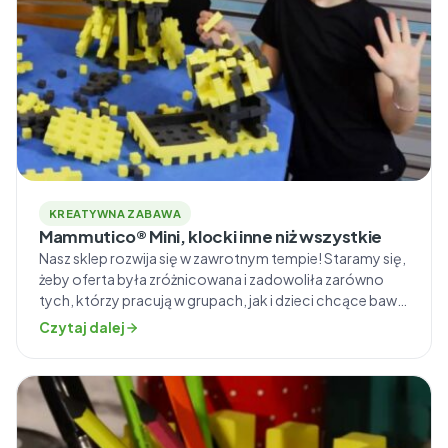
KREATYWNA ZABAWA
Mammutico® Mini, klocki inne niż wszystkie
Nasz sklep rozwija się w zawrotnym tempie! Staramy się,
żeby oferta była zróżnicowana i zadowoliła zarówno
tych, którzy pracują w grupach, jak i dzieci chcące bawić
się na domowym dywanie. Dlatego właśnie
Czytaj dalej
stworzyliśmy niepowtarzalne i nieoczywiste puzzle
Mammutico Mini. Co odróżnia zestaw Mini? Piankowe
klocki Mammutico Mini to nasza najnowsza propozycja
do zabawy indywidualnej. W […]