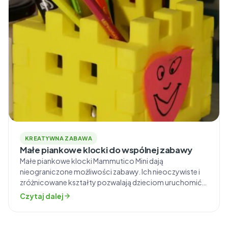
KREATYWNA ZABAWA
Małe piankowe klocki do wspólnej zabawy
Małe piankowe klocki Mammutico Mini dają
nieograniczone możliwości zabawy. Ich nieoczywiste i
zróżnicowane kształty pozwalają dzieciom uruchomić
wyobraźnię. Podstawowa umiejętność, jaka przydaje się
Czytaj dalej
maluchom podczas zabawy tymi puzzlami, to
kreatywność i pomysłowość. Z klocków, które nie
posiadają instrukcji i nie narzucają gotowych rozwiązań