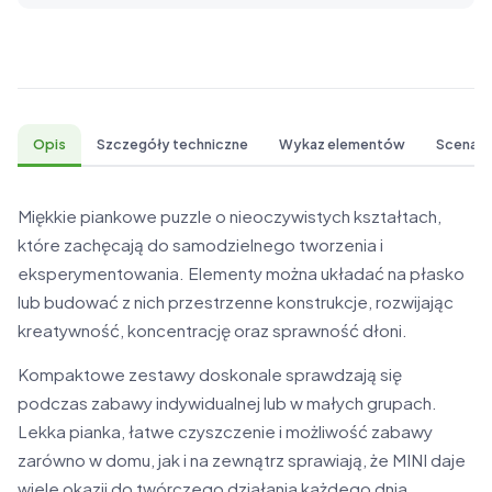
Opis
Szczegóły techniczne
Wykaz elementów
Scenari
Miękkie piankowe puzzle o nieoczywistych kształtach,
które zachęcają do samodzielnego tworzenia i
eksperymentowania. Elementy można układać na płasko
lub budować z nich przestrzenne konstrukcje, rozwijając
kreatywność, koncentrację oraz sprawność dłoni.
Kompaktowe zestawy doskonale sprawdzają się
podczas zabawy indywidualnej lub w małych grupach.
Lekka pianka, łatwe czyszczenie i możliwość zabawy
zarówno w domu, jak i na zewnątrz sprawiają, że MINI daje
wiele okazji do twórczego działania każdego dnia.