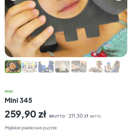
MINI
Mini 345
259,90
zł
/
211,30
zł
BRUTTO
NETTO
Miękkie piankowe puzzle