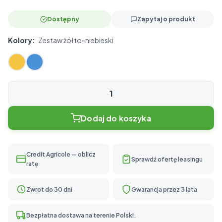
Dostępny
Zapytaj o produkt
Kolory:
Zestaw żółto-niebieski
ilość
Mini
Dodaj do koszyka
345
Credit Agricole — oblicz
Sprawdź ofertę leasingu
ratę
Zwrot do 30 dni
Gwarancja przez 3 lata
Bezpłatna dostawa na terenie Polski.