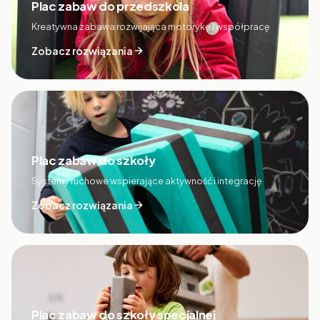
Plac zabaw do przedszkola
Kreatywna zabawa rozwijająca motorykę i współpracę
Zobacz rozwiązania
Plac zabaw do szkoły
Systemy ruchowe wspierające aktywność i integrację
Zobacz rozwiązania
Plac zabaw do szkoły specjalnej