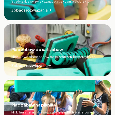
Strefy zabawy zwiększające atrakcyjność obiektu
Zobacz rozwiązania
Plac zabaw do sali zabaw
Modułowe place zabaw do przestrzeni komercyjnych
Zobacz rozwiązania
Plac zabaw na piknik
Mobilna strefa zabawy na wydarzeniach plenerowych