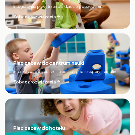
Integracyjna przestrzeń dla dzieci z potrzebami
Zobacz rozwiązania
Plac zabaw do centrum nauki
Interaktywne przestrzenie edukacyjne i eksperymentalne
Zobacz rozwiązania
Plac zabaw do hotelu