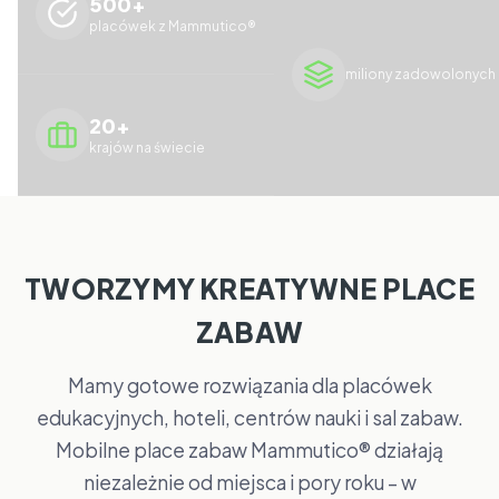
500+
placówek z Mammutico®
miliony zadowolonych 
20+
krajów na świecie
TWORZYMY KREATYWNE PLACE
ZABAW
Mamy gotowe rozwiązania dla placówek
edukacyjnych, hoteli, centrów nauki i sal zabaw.
Mobilne place zabaw Mammutico® działają
niezależnie od miejsca i pory roku – w