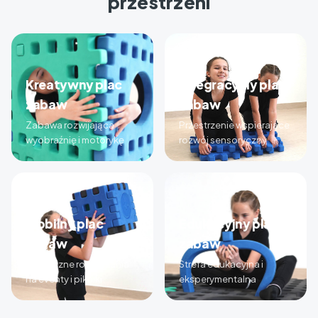
przestrzeni
Kreatywny plac
Integracyjny plac
zabaw
zabaw
Zabawa rozwijająca
Przestrzenie wspierające
wyobraźnię i motorykę
rozwój sensoryczny
Mobilny plac
Edukacyjny plac
zabaw
zabaw
Elastyczne rozwiązania
Strefa edukacyjna i
na eventy i pikniki
eksperymentalna