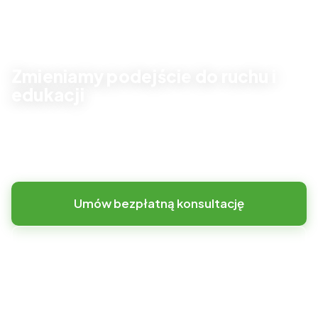
Zmieniamy podejście
do ruchu i
edukacji
Zamiast sztywnej infrastruktury oferujemy
elastyczną
przestrzeń z kreatywnym placem zabaw
Umów bezpłatną konsultację
Zobacz realizacje