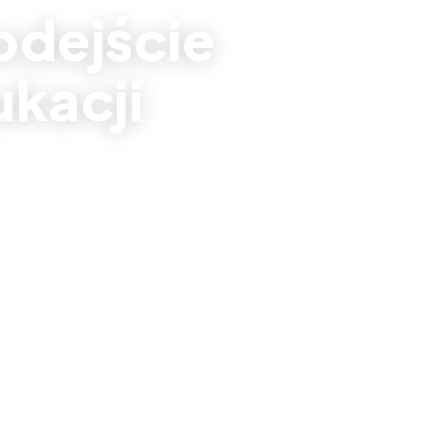
odejście
ukacji
m zabaw
bacz realizacje