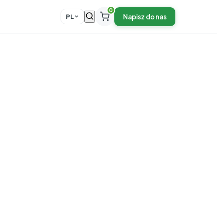
0
Napisz do nas
PL