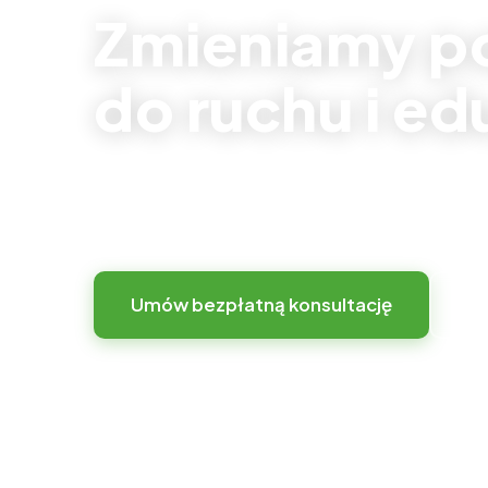
Zmieniamy p
do ruchu i ed
Zamiast sztywnej infrastruktury oferujemy
elastyczną przestrzeń z kreatywnym place
Umów bezpłatną konsultację
Zo