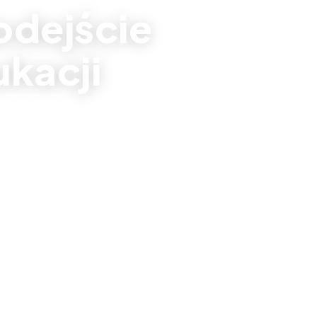
odejście
ukacji
m zabaw
bacz realizacje