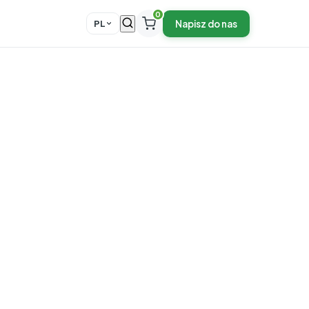
0
Napisz do nas
PL