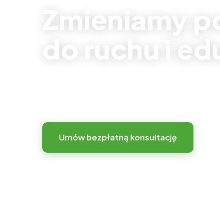
Zmieniamy p
do ruchu i ed
Zamiast sztywnej infrastruktury oferujemy
elastyczną przestrzeń z kreatywnym place
Umów bezpłatną konsultację
Zo