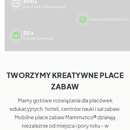
500+
placówek z Mammutico®
miliony zadowolonych 
20+
krajów na świecie
TWORZYMY KREATYWNE PLACE
ZABAW
Mamy gotowe rozwiązania dla placówek
edukacyjnych, hoteli, centrów nauki i sal zabaw.
Mobilne place zabaw Mammutico® działają
niezależnie od miejsca i pory roku – w