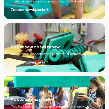
Strefy zabawy zwiększające atrakcyjność obiektu
Zobacz rozwiązania
Plac zabaw do sali zabaw
Modułowe place zabaw do przestrzeni komercyjnych
Zobacz rozwiązania
Plac zabaw na piknik
Mobilna strefa zabawy na wydarzeniach plenerowych