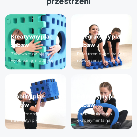
przestrzeni
Kreatywny plac
Integracyjny plac
zabaw
zabaw
Zabawa rozwijająca
Przestrzenie wspierające
wyobraźnię i motorykę
rozwój sensoryczny
Mobilny plac
Edukacyjny plac
zabaw
zabaw
Elastyczne rozwiązania
Strefa edukacyjna i
na eventy i pikniki
eksperymentalna