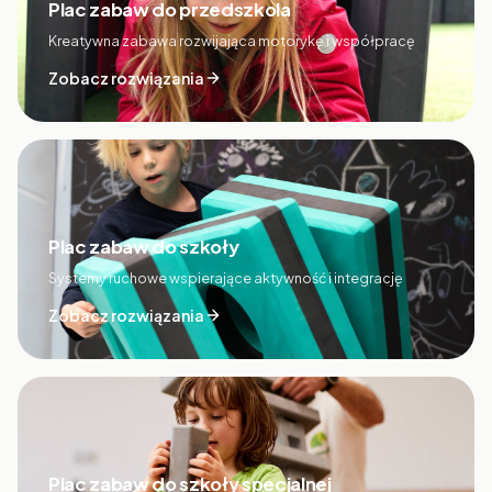
Plac zabaw do przedszkola
Kreatywna zabawa rozwijająca motorykę i współpracę
Zobacz rozwiązania
Plac zabaw do szkoły
Systemy ruchowe wspierające aktywność i integrację
Zobacz rozwiązania
Plac zabaw do szkoły specjalnej