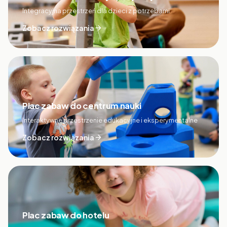
Integracyjna przestrzeń dla dzieci z potrzebami
Zobacz rozwiązania
Plac zabaw do centrum nauki
Interaktywne przestrzenie edukacyjne i eksperymentalne
Zobacz rozwiązania
Plac zabaw do hotelu