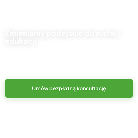
Zmieniamy podejście
do ruchu i
edukacji
Zamiast sztywnej infrastruktury oferujemy
elastyczną
przestrzeń z kreatywnym placem zabaw
Umów bezpłatną konsultację
Zobacz realizacje