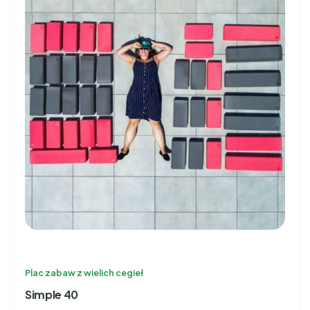
Plac zabaw z wielich cegieł
Simple 40