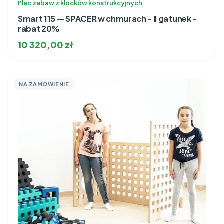
Plac zabaw z klocków konstrukcyjnych
Smart 115 — SPACER w chmurach - II gatunek -
rabat 20%
10 320,00
zł
NA ZAMÓWIENIE