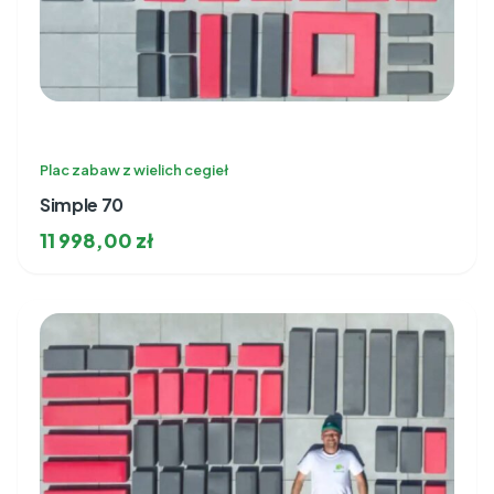
Plac zabaw z wielich cegieł
Simple 70
11 998,00
zł