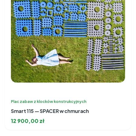
Plac zabaw z klocków konstrukcyjnych
Smart 115 — SPACER w chmurach
12 900,00
zł