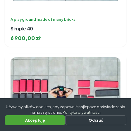
A playground made of many bricks
Simple 40
6 900,00
zł
Używamy plików cookies, aby zapewnić najlepsze doświadczenia
na naszej stronie.
Polityka prywatności
Akceptuję
Odrzuć
Napisz do nas
Zadzwoń