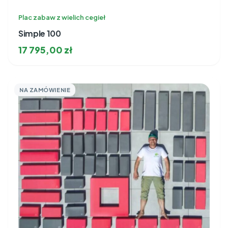
Plac zabaw z wielich cegieł
Simple 100
17 795,00
zł
NA ZAMÓWIENIE