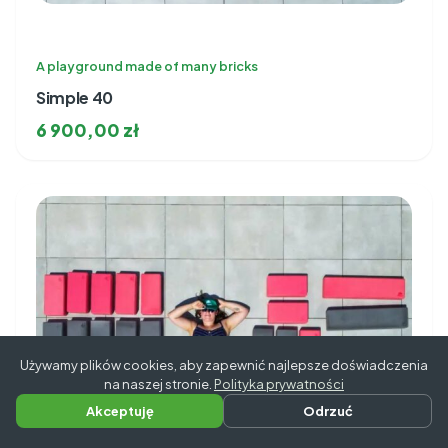
A playground made of many bricks
Simple 40
6 900,00
zł
Używamy plików cookies, aby zapewnić najlepsze doświadczenia
na naszej stronie.
Polityka prywatności
Akceptuję
Odrzuć
Napisz do nas
Zadzwoń