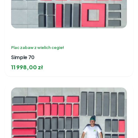
Plac zabaw z wielich cegieł
Simple 70
11 998,00
zł