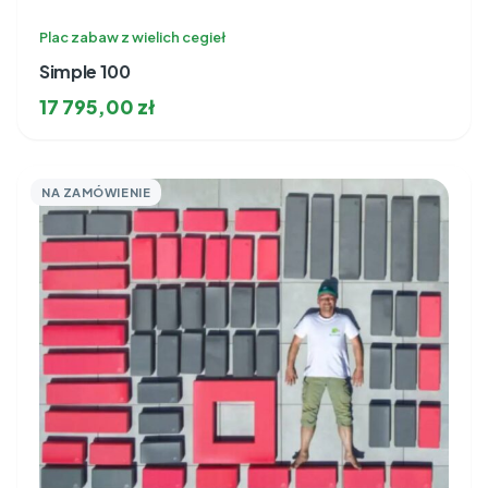
Plac zabaw z wielich cegieł
Simple 100
17 795,00
zł
NA ZAMÓWIENIE