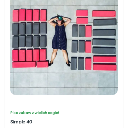
Plac zabaw z wielich cegieł
Simple 40