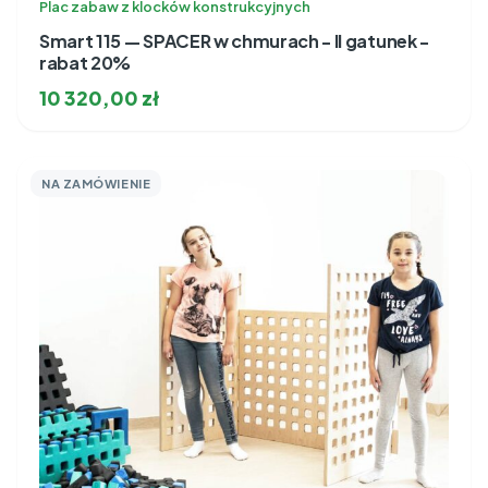
Plac zabaw z klocków konstrukcyjnych
Smart 115 — SPACER w chmurach - II gatunek -
rabat 20%
10 320,00
zł
NA ZAMÓWIENIE