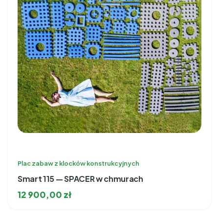
Plac zabaw z klocków konstrukcyjnych
Smart 115 — SPACER w chmurach
12 900,00
zł