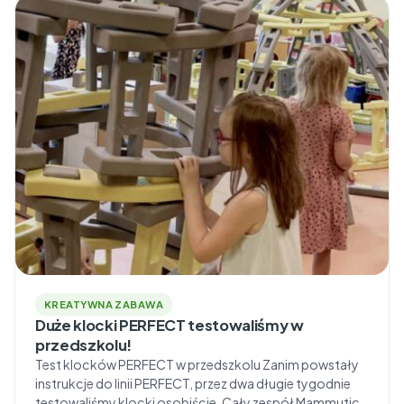
motoryki.” — Magdalena Wierzańska Z klockami
PERFECT™ zorganizujesz […]
KREATYWNA ZABAWA
Duże klocki PERFECT testowaliśmy w
przedszkolu!
Test klocków PERFECT w przedszkolu Zanim powstały
instrukcje do linii PERFECT, przez dwa długie tygodnie
testowaliśmy klocki osobiście. Cały zespół Mammutico