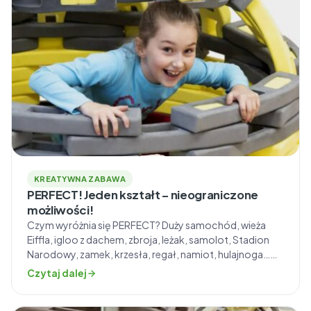
KREATYWNA ZABAWA
PERFECT! Jeden kształt – nieograniczone
możliwości!
Czym wyróżnia się PERFECT? Duży samochód, wieża
Eiffla, igloo z dachem, zbroja, leżak, samolot, Stadion
Narodowy, zamek, krzesła, regał, namiot, hulajnoga…
rzeczy, które da się wybudować z tych klocków można
Czytaj dalej
wymieniać bez końca! „Klocki Mammutico to nie tylko
zabawa — to narzędzie wspierające rozwój małej i dużej