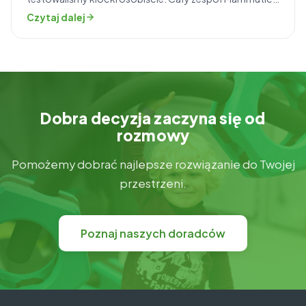
był zaangażowany w kreatywną zabawę, aby potem
Czytaj dalej
wykonać sesję zdjęciową wznoszenia budowli krok po
kroku, która znalazła się w podręczniku. W ciągu tych
czternastu dni zrealizowanych zostało mnóstwo
ciekawych pomysłów. Wybór budowli był z […]
Dobra decyzja zaczyna się od
rozmowy
Pomożemy dobrać najlepsze rozwiązanie do Twojej
przestrzeni.
Poznaj naszych doradców