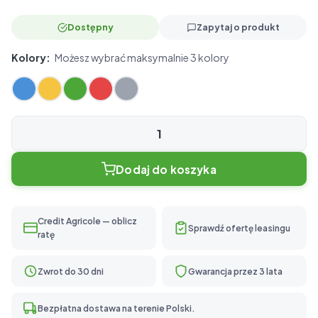
Dostępny
Zapytaj o produkt
Kolory:
Możesz wybrać maksymalnie 3 kolory
ilość
Basic
Dodaj do koszyka
300
Credit Agricole — oblicz
Sprawdź ofertę leasingu
ratę
Zwrot do 30 dni
Gwarancja przez 3 lata
Bezpłatna dostawa na terenie Polski.