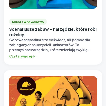
KREATYWNA ZABAWA
Scenariusze zabaw – narzędzie, które robi
różnicę
Gotowe scenariusze to coś więcej niż pomoc dla
zabieganych nauczycieli i animatorów. To
przemyślane narzędzia, które zmieniają zwykłą
zabawę w wartościowe doświadczenie…
Czytaj więcej