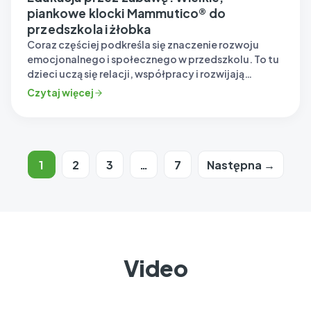
piankowe klocki Mammutico® do
przedszkola i żłobka
Coraz częściej podkreśla się znaczenie rozwoju
emocjonalnego i społecznego w przedszkolu. To tu
dzieci uczą się relacji, współpracy i rozwijają
kluczowe umiejętności…
Czytaj więcej
Stronicowanie
1
2
3
…
7
Następna →
wpisów
Video