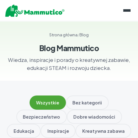
O KLOCKACH
Strona główna
/
Blog
LINIE PRODUKTÓW
REALIZACJE
Blog Mammutico
O PIANCE
Wiedza, inspiracje i porady o kreatywnej zabawie,
INFORMACJE
KONSERWACJA
edukacji STEAM i rozwoju dziecka.
BLOG
SKLEP
PRZECHOWYWANIE
BAZA WIEDZY
KONTAKT
GWARANCJE I CERTYFIKATY
DLA EDUKATORÓW
Wszystkie
Bez kategorii
PL
ROZWÓJ KOMPETENCJI
EN
Bezpieczeństwo
Dobre wiadomości
OPINIE EKSPERTÓW
NAPISZ DO NAS
Edukacja
Inspiracje
Kreatywna zabawa