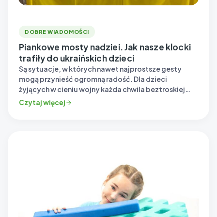
DOBRE WIADOMOŚCI
Piankowe mosty nadziei. Jak nasze klocki
trafiły do ukraińskich dzieci
Są sytuacje, w których nawet najprostsze gesty
mogą przynieść ogromną radość. Dla dzieci
żyjących w cieniu wojny każda chwila beztroskiej
zabawy jest…
Czytaj więcej