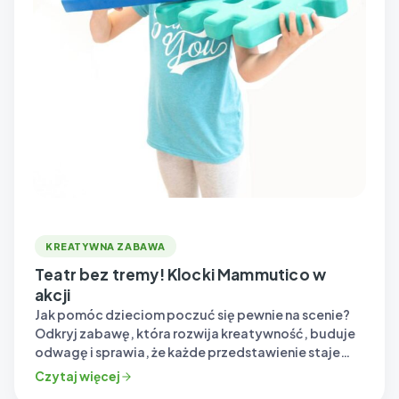
KREATYWNA ZABAWA
Teatr bez tremy! Klocki Mammutico w
akcji
Jak pomóc dzieciom poczuć się pewnie na scenie?
Odkryj zabawę, która rozwija kreatywność, buduje
odwagę i sprawia, że każde przedstawienie staje
się…
Czytaj więcej