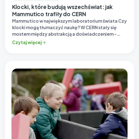
Klocki, które budują wszechświat: jak
Mammutico trafiły do CERN
Mammutico w największym laboratorium świata Czy
klocki mogą tłumaczyć naukę? W CERN stały się
mostem między abstrakcją a doświadczeniem –
pokazując, jak…
Czytaj więcej