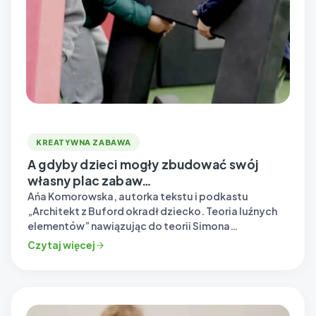
KREATYWNA ZABAWA
A gdyby dzieci mogły zbudować swój
własny plac zabaw…
Ańa Komorowska, autorka tekstu i podkastu
„Architekt z Buford okradł dziecko. Teoria luźnych
elementów” nawiązując do teorii Simona
Nicholsona, podkreśla, że „jeśli…
Czytaj więcej