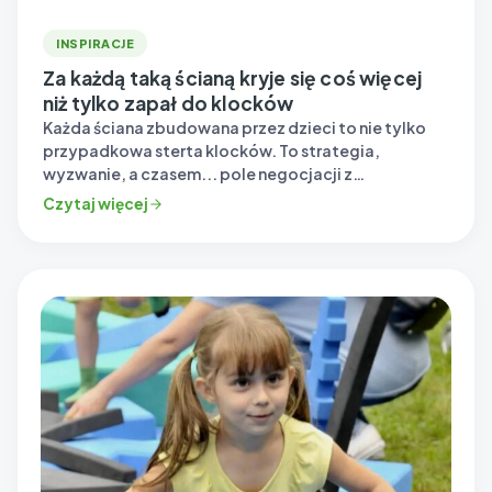
INSPIRACJE
Za każdą taką ścianą kryje się coś więcej
niż tylko zapał do klocków
Każda ściana zbudowana przez dzieci to nie tylko
przypadkowa sterta klocków. To strategia,
wyzwanie, a czasem... pole negocjacji z
rówieśnikami o „dostawy…
Czytaj więcej