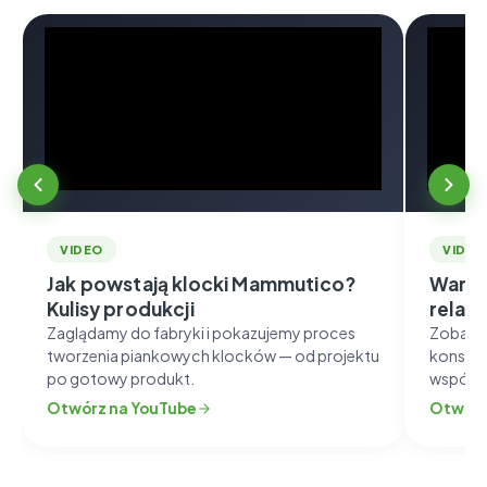
VIDEO
VIDEO
Jak powstają klocki Mammutico?
Warsz
Kulisy produkcji
relacj
Zaglądamy do fabryki i pokazujemy proces
Zobacz, 
tworzenia piankowych klocków — od projektu
konstruk
po gotowy produkt.
współpr
Otwórz na YouTube
Otwórz