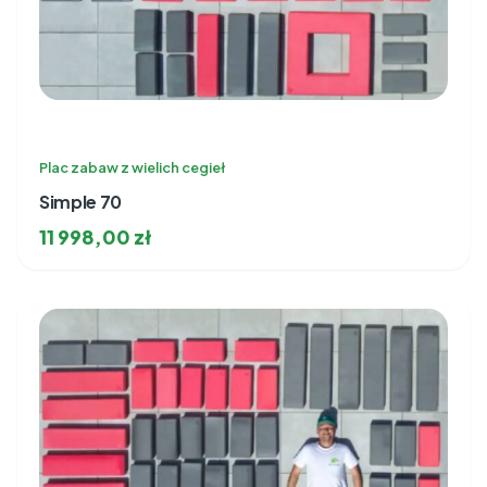
Plac zabaw z wielich cegieł
Simple 70
11 998,00
zł