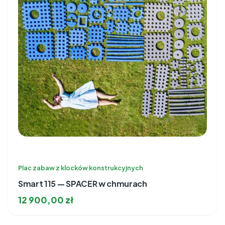
Plac zabaw z klocków konstrukcyjnych
Smart 115 — SPACER w chmurach
12 900,00
zł