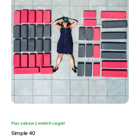
Plac zabaw z wielich cegieł
Simple 40