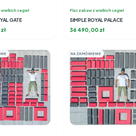
 wielkich cegieł
Plac zabaw z wielkich cegieł
YAL GATE
SIMPLE ROYAL PALACE
0
zł
36 490,00
zł
NIE
NA ZAMÓWIENIE