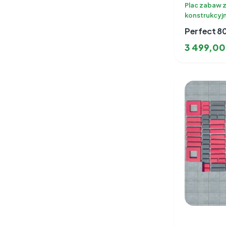
Plac zabaw 
konstrukcyj
Perfect 8
3 499,0