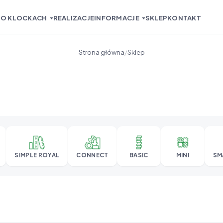
O KLOCKACH
REALIZACJE
INFORMACJE
SKLEP
KONTAKT
Strona główna
/
Sklep
SIMPLE ROYAL
CONNECT
BASIC
MINI
SM
PL
EN