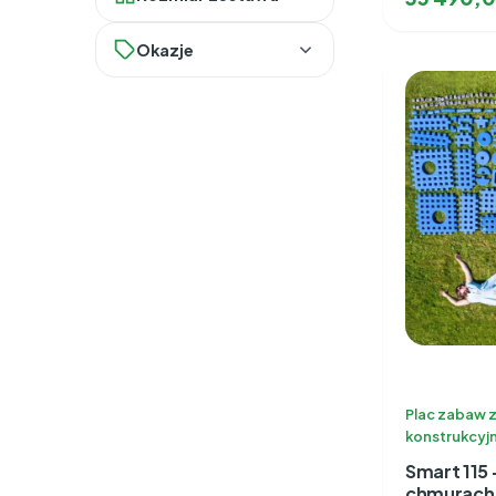
Wielkie klocki
Okazje
Duże klocki
Outlet
Średnie klocki
Promocje
Plac zabaw 
konstrukcyj
Smart 115
chmurach -