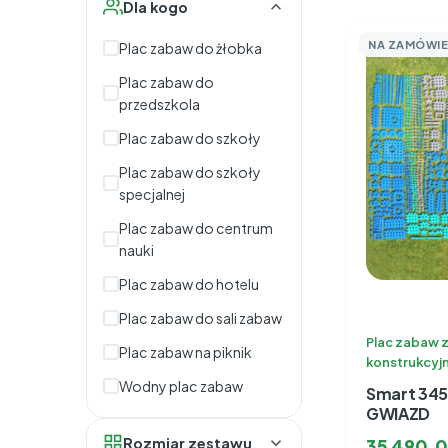
Dla kogo
NA ZAMÓWIE
Plac zabaw do żłobka
Plac zabaw do
przedszkola
Plac zabaw do szkoły
Plac zabaw do szkoły
specjalnej
Plac zabaw do centrum
nauki
Plac zabaw do hotelu
Plac zabaw do sali zabaw
Plac zabaw 
Plac zabaw na piknik
konstrukcyj
Wodny plac zabaw
Smart 345
GWIAZD
Rozmiar zestawu
35 490,