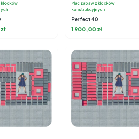
z klocków
Plac zabaw z klocków
nych
konstrukcyjnych
0
Perfect 40
0
zł
1 900,00
zł