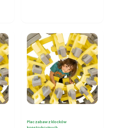
Plac zabaw z klocków
konstrukcyjnych