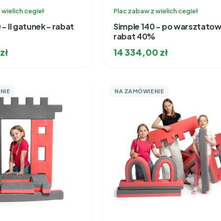
 wielich cegieł
Plac zabaw z wielich cegieł
 - II gatunek - rabat
Simple 140 - po warsztatow
rabat 40%
zł
14 334,00
zł
NIE
NA ZAMÓWIENIE