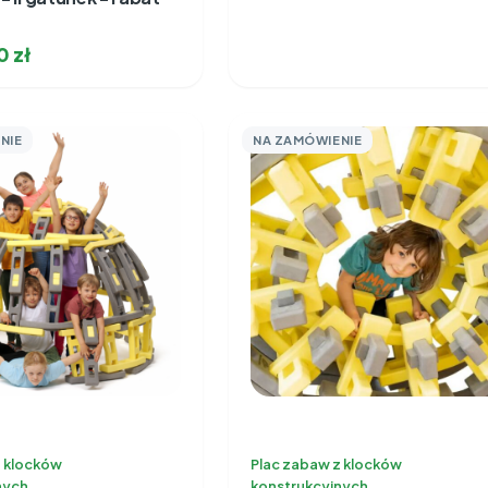
00
zł
NIE
NA ZAMÓWIENIE
z klocków
Plac zabaw z klocków
nych
konstrukcyjnych