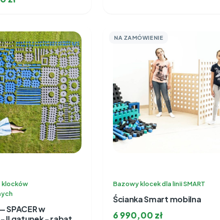
NA ZAMÓWIENIE
z klocków
Bazowy klocek dla linii SMART
nych
Ścianka Smart mobilna
 — SPACER w
6 990,00
zł
 II gatunek - rabat