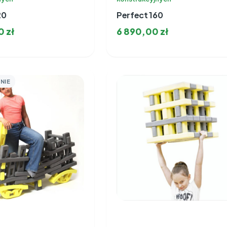
20
Perfect 160
00
zł
6 890,00
zł
NIE