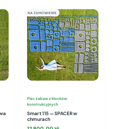
NA ZAMÓWIENIE
Plac zabaw z klocków
konstrukcyjnych
awa
Smart 115 — SPACER w
chmurach
12 900,00
zł