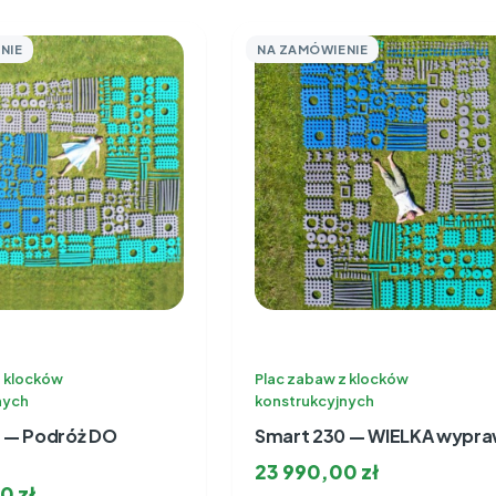
NIE
NA ZAMÓWIENIE
z klocków
Plac zabaw z klocków
nych
konstrukcyjnych
 — Podróż DO
Smart 230 — WIELKA wypr
23 990,00
zł
00
zł