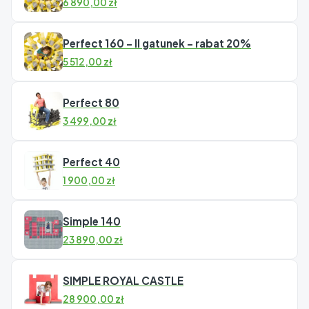
6 890,00
zł
Perfect 160 – II gatunek – rabat 20%
5 512,00
zł
Perfect 80
3 499,00
zł
Perfect 40
1 900,00
zł
Simple 140
23 890,00
zł
SIMPLE ROYAL CASTLE
28 900,00
zł