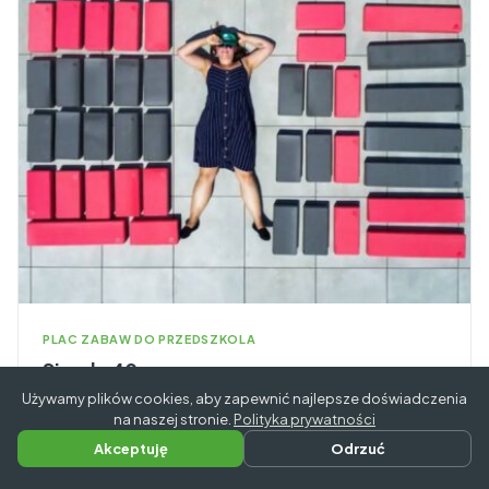
PLAC ZABAW DO PRZEDSZKOLA
Simple 40
Używamy plików cookies, aby zapewnić najlepsze doświadczenia
6 900,00
zł
na naszej stronie.
Polityka prywatności
Zobacz produkt
Akceptuję
Odrzuć
Napisz do nas
Zadzwoń