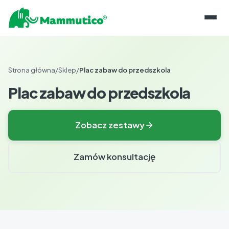
O KLOCKACH
Strona główna
/
Sklep
/
Plac zabaw do przedszkola
LINIE PRODUKTÓW
REALIZACJE
Plac zabaw do przedszkola
O PIANCE
INFORMACJE
KONSERWACJA
BLOG
Zobacz zestawy
SKLEP
PRZECHOWYWANIE
BAZA WIEDZY
KONTAKT
GWARANCJE I CERTYFIKATY
Zamów konsultację
DLA EDUKATORÓW
PL
ROZWÓJ KOMPETENCJI
EN
OPINIE EKSPERTÓW
NAPISZ DO NAS