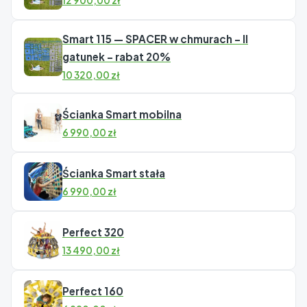
12 900,00
zł
Smart 115 — SPACER w chmurach – II
gatunek – rabat 20%
10 320,00
zł
Ścianka Smart mobilna
6 990,00
zł
Ścianka Smart stała
6 990,00
zł
Perfect 320
13 490,00
zł
Perfect 160